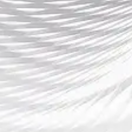
访、粉丝活动线上化、会员专属互动环节等，使球迷能够更
贴近球队文化与球员生活。这种连接关系不仅强化粉丝粘
性，也成为俱乐部打造数字影响力的重要渠道，有助于扩大
俱乐部的品牌价值与国际影响力。
此外，平台与内容创作者、体育媒体、数据公司等多方的协
作，为体育内容生态提供更多元、专业、年轻化的表达方
式。体育解说、战术分析、赛事剪辑、场外故事等内容的爆
发，使体育生态突破赛事本身，形成从赛前预热到赛后复盘
的全链路内容体系。未来，这种协同生态的深化将推动体育
产业的数字化程度持续提升，促进更广泛的跨行业融合。
总结：
总体来看，实时体育在线观看平台正在形成以“沉浸体验+深
度互动+内容价值重构+生态协同”为核心的新生态模式。技
术的革新推动观看方式从单纯的视觉感受向全场景参与拓