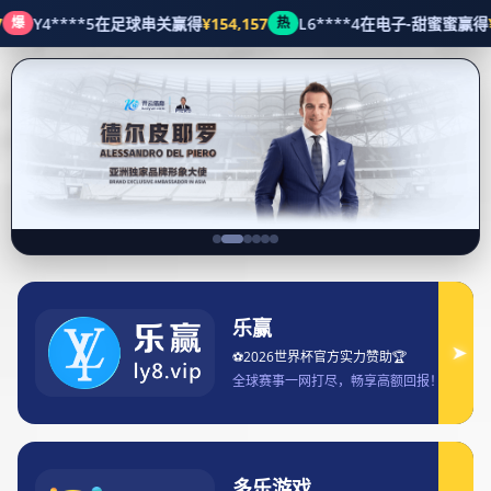
体育动态
Home
实时体育在线观看平台打造沉浸式赛事体验与互动新
生态潮流趋势
实时体育在线观看平台打造沉浸式赛事体验与互