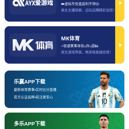
领导力及其发展潜力。
1、WG体育与未来竞技潮流的关系
WG体育作为新兴的体育创新力量，其核心价值在于通过技
术进步推动竞技体育的发展。与传统竞技方式相比，WG体
育更加注重通过数据分析、人工智能以及虚拟现实等技术手
段，提升竞技赛事的观赏性和互动性。例如，利用VR技
术，观众不仅能够在赛事现场享受真实的竞技场景，还能通
过虚拟现实设备参与到赛场内的运动体验中。这种创新性方
式，不仅为传统体育赛事注入了新鲜的活力，还为观众提供
了更加多元化的娱乐体验。
未来，随着人工智能的不断发展，WG体育将进一步深化科
技在体育竞技中的应用，提升运动员的训练水平和赛事的竞
技性。通过数据采集与分析，运动员的每一个动作都将被精
确记录并加以分析，从而有助于运动员的战术部署和竞技状