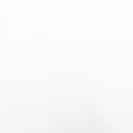
体育通过创新模式，进一步拓展了用户的参与感和互动感。
通过直播技术、互动平台以及虚拟现实设备的应用，用户不
仅能够观看赛事直播，还可以参与到赛事的多维度体验中。
例如，用户可以选择自己的观看角度，通过多视角直播系
统，沉浸式地体验赛事的每一刻。
同时，WG体育还重视观众的社交体验。通过线上社区和社
交平台的整合，用户可以与其他观众进行实时互动，讨论赛
况，分享赛事相关内容。这种社交化的体验，让体育赛事不
仅仅是竞技比拼，更成为一种社交和娱乐的方式。通过社交
平台的扩展，赛事的影响力可以迅速传播至全球，让更多的
人参与其中。
此外，WG体育还通过增强现实和虚拟现实技术，让观众能
够身临其境地参与到比赛中。例如，在一些体育赛事中，观
众可以通过AR眼镜感知到运动员的实时数据，或通过虚拟
化技术与运动员一同参与到比赛场景。这种技术的应用，进