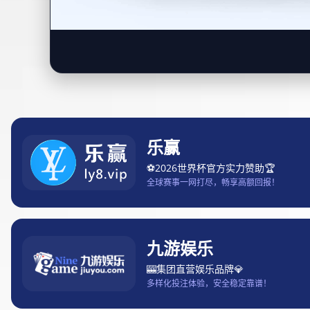
完美体育引领全民健身新风潮
Posted On:
2026-06-15 17:50:11
:::writing{variant="document" id="58371"}
文章摘要：随着全民健身理念的不断深入人心
展趋势，以科技创新为驱动，以用户需求为核
活于一体的综合性平台。通过整合线上线下资
动等多个领域的智慧生态体系，完美体育不仅
能化、便捷化和个性化。在推动全民健身事业
大数据、人工智能和移动互联网技术，为用户
动与运动生活深度融合，进一步拓展体育消费
发展新格局。本文将从全民健身推广、智慧赛
阐述完美体育如何引领全民健身新风潮，打造