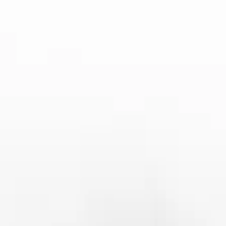
康评估功能，为用户提供长期健康管理方案。通过持续跟
生活习惯，实现健康目标。
化交流空间。用户不仅可以分享运动成果和训练经验，还
伙伴，让运动变得更加有趣和富有动力。