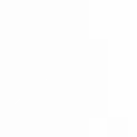
智慧赛事体验创新
随着数字化时代的到来，传统体育赛事正在向
赛事组织和服务流程，为参赛者带来更加智能
开云首页
在赛事报名阶段，平台通过智能化系统实现在
效率。参赛者只需通过移动终端即可完成各项
赛事进行过程中，完美体育利用实时数据采集
行精准记录和展示。参赛者能够随时了解个人
互动体验。
赛事结束后，平台还会生成详细的数据报告，
帮助用户不断提升运动水平，使赛事参与不仅
数字科技赋能发展