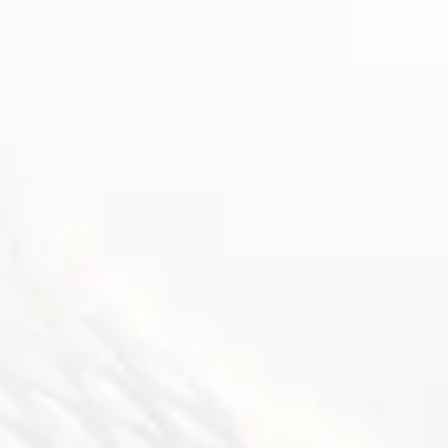
在健康管理方面，平台结合运动数据监测和健
踪身体状态和运动表现，帮助用户养成良好的
在社交互动领域，完美体育为用户搭建了多元
能够参与兴趣社群互动，结识志同道合的运动