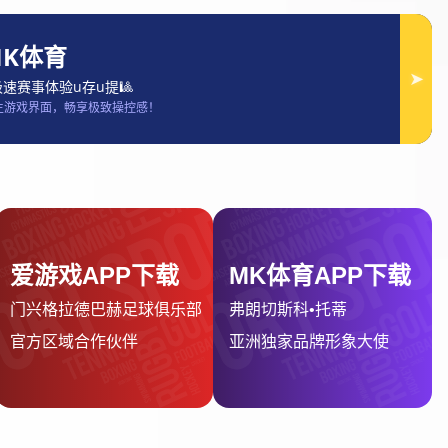
互动kaiyun match