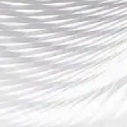
Next Post