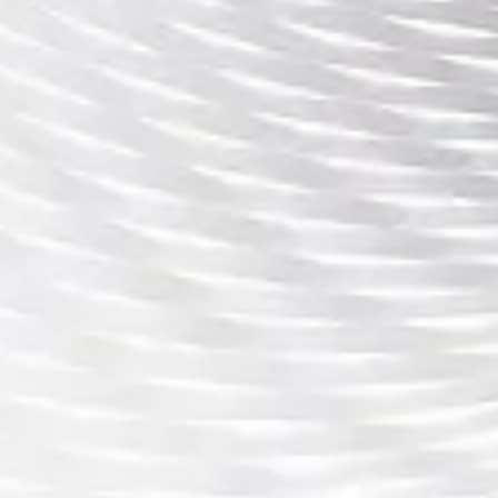
:::
Prev Post
发表评论
内容