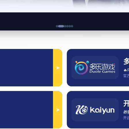
打造智慧赛事体验与运动生活融合平台
导
，体育产业正迎来全新的发展机遇。完美体育顺应时代发
心，积极构建集全民健身、智慧赛事、数字服务和运动生
源，打造覆盖赛事参与、运动管理、健康服务以及社交互
提升了大众参与体育运动的积极性，也让体育服务更加智
高质量发展的过程中，完美体育充分发挥平台优势，借助
创造更加丰富的运动场景和优质体验。同时，通过赛事活
空间，激发全民运动热情，形成健康、活力、共享的体育
事建设、数字技术赋能以及运动生态融合四个方面，全面
智慧赛事体验与运动生活融合平台。