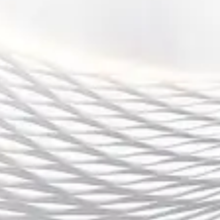
化交流空间。用户不仅可以分享运动成果和训练经验，还
伙伴，让运动变得更加有趣和富有动力。
过赛事活动、体育培训、运动装备以及文旅项目等多种服
与生活的深度融合，不仅提升了用户体验，也为体育经济
，积极推动全民健身事业向更高质量发展。平台以完善的
科技为支撑，不断满足人民群众日益增长的运动需求，促
需求持续增长，完美体育将在全民健身推广、智慧赛事建
。通过构建开放共享、智能高效的体育生态平台，进一步
健康中国发展贡献更多力量。