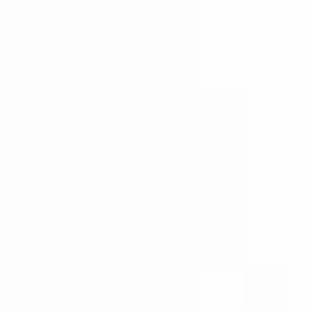
智慧赛事体验创新
随着数字化时代的到来，传统体育赛事正在向
赛事组织和服务流程，为参赛者带来更加智能
在赛事报名阶段，平台通过智能化系统实现在
效率。参赛者只需通过移动终端即可完成各项