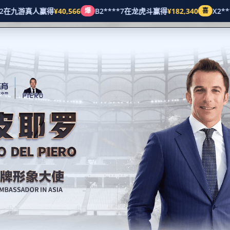
解读kaiyun Vip
项目展示
体育动态
公司服务
体育动态
完美体育引领全民健身新风潮打造智慧赛事体验与运动生活