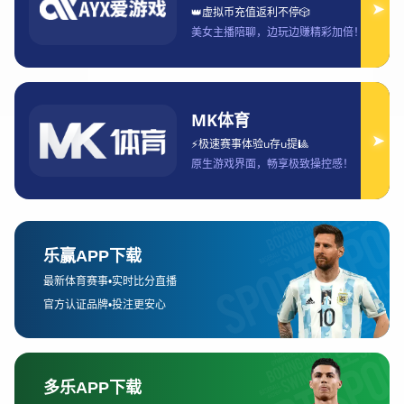
一全球格局演变
全球博彩产业最初以区域性赌场经济为核心，集中在拉斯维
加斯、澳门等少数博彩中心城市，依赖旅游流量与线下娱乐
场景构建收入体系。这种模式强调空间集聚效应，高端酒
店、演艺与博彩形成复合型消费闭环。
随着国际资本流动加速，博彩产业逐渐走向全球化布局，欧
洲、美洲与亚洲市场形成差异化竞争格局。各地区在监管政
策、税收体系与文化接受度方面存在明显差异，使得企业必
须采取本地化运营策略。
在这一过程中，头部企业通过并购与跨区域扩张不断增强市
场集中度，形成以少数大型集团主导的寡头格局。同时，博
彩产业与旅游、娱乐、会展经济深度融合，推动“综合度假
村”模式成为主流发展方向。