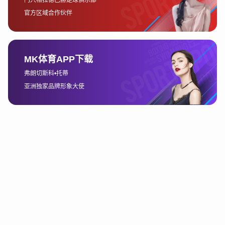
村模式，通过高端酒店、米其林餐饮与艺术表演构建差异化
竞争优势，在全球高端客群中形成稳定品牌认知。
在面对线上娱乐冲击时，永利体系逐步加强数字化转型布
局，包括会员系统升级、线上营销渠道拓展以及数据驱动的
客户关系管理，以延长用户生命周期价值。
同时，永利在亚洲市场的布局尤为关键，通过区域性政策适
配与本地化运营策略，在保持高端定位的同时适应不同监管
环境，实现全球资源配置优化。
kaiyun match
四监管未来趋势
全球博彩监管体系正在持续收紧，各国政府更加关注博彩活
动对社会结构与金融安全的影响，尤其是在洗钱风险与未成
年人保护方面提出更高要求。