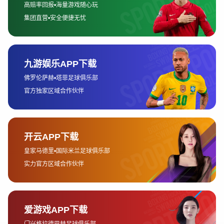
二线上娱乐驱动
线上娱乐技术的崛起正在重塑博彩行业的底层逻辑，移动互
联网与实时流媒体技术使博彩行为逐渐脱离物理空间限制，
用户可以在任何时间进入虚拟博彩环境。
人工智能与大数据分析的应用，使平台能够精准刻画用户行
为，从而实现个性化推荐与动态赔率调整。这不仅提升了用
户黏性，也改变了传统博彩的随机性体验结构。
与此同时，虚拟现实与增强现实技术正在推动“沉浸式赌场”
概念的发展，线上娱乐逐步从简单的游戏化界面升级为高度
拟真的虚拟空间，进一步模糊了娱乐与现实之间的界限。
三永利战略观察
以entity["company","Wynn Resorts","casino operator
Wynn"]为代表的高端博彩集团，长期聚焦于奢华综合度假