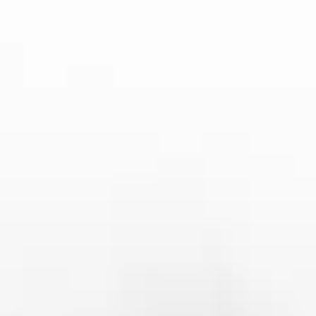
在此背景下，合规化与透明化成为行业发展的核心关键词，
企业需要在数据披露、资金流动监控以及用户身份验证方面
投入更多技术与制度成本。