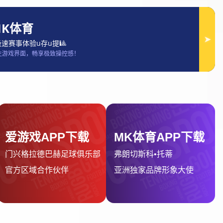
互动kaiyun match