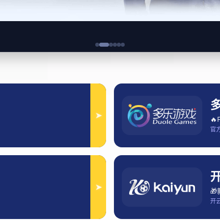
是上半场传球大师与助攻之王争夺焦点
非洲杯","非洲国家杯"]最新半场助攻榜展开深度解析，从数据表现、
导
梳理“上半场传球大师”与“助攻之王”之间的激烈竞争格
赛前45分钟便展现出决定比赛走向的能力，他们通过精
榜单，也让“谁才是半场最强创造者”的话题成为外界关
型，还深入分析他们的技术特征与战术价值，同时结合球
辑。最终，通过多角度拆解，我们将呈现一幅关于非洲足
洲杯","非洲国家杯"]的比赛中，上半场助攻数据呈现出明显的“高集中