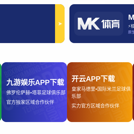
占据榜单前列，他们往往在比赛开局阶段就能通过节奏掌控
向下半场爆发的趋势，本届赛事中更多球队选择在前45
备欧洲联赛经验的球员身上，他们在处理球的果断性与视
常担任前腰或边前卫角色，在攻防转换中承担第一创造点
胁。
上做出调整，通过增加中场出球点来提升半场进攻效率。
属舞台”，而是逐渐向更多中游球队扩展，整体竞争结构
助攻能力，它更强调球员在短时间内的创造爆发力。这种
质量以及前场配合默契度密切相关，也让榜单竞争显得更