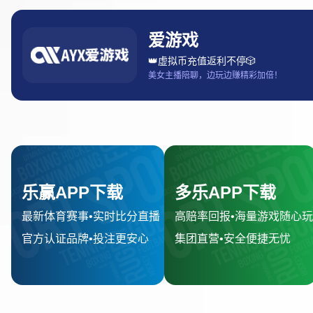
度”特征。少数几名核心中场和边锋球员牢牢
制造威胁，直接决定球队进攻效率。相比以往偏
分钟主动压迫，使得助攻机会显著前移。
从整体格局来看，半场助攻领先者多集中在具
野开阔度方面明显优于平均水平。这类球员通
职责，使得球队进攻在早期阶段就具备较高威
与此同时，一些传统防守型球队也开始在战术
这种变化让助攻榜不再只是少数豪门球队的“专
变得更加多元化。
值得注意的是，半场助攻并不完全等同于全场
能力往往与球员的阅读比赛速度、第一脚处理
加激烈且波动性更强。
传球大师对比分析