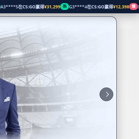
互动kaiyun Match
争夺焦点