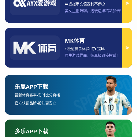
今，西甲的赛事版权已经由不同的网络平台进行分销，球迷
可以根据自己的需求来选择最适合的观看方式。
传统的电视转播仍然是很多观众观看西甲的首选，尤其是那
些购买了西甲赛事转播版权的体育频道。例如，西班牙的
Movistar Plus和英国的Sky Sports都提供高质量的西甲赛事转
播，保证了画质和声音的优质体验。如果你不介意订阅费
用，这些电视平台是一个非常稳定的选择。
除了电视平台，在线流媒体平台的崛起也给球迷提供了更多
的选择。比如DAZN和ESPN+等流媒体平台都提供西甲的直
播服务，这些平台通常会在多个设备上支持观看，甚至支持
高清或者4K画质，适合那些注重便捷和画质的观众。
2、如何确保流畅观看体验
西甲赛事的观看体验不仅仅依赖于平台的选择，还与网络状