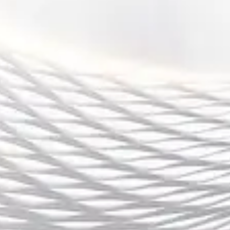
性。在一些直播平台和社交平台上，许多球迷会形成实时互
动社区，大家一边看比赛一边讨论、分享，增强了观看体验
的社交性。这种互动不仅限于比赛本身，还包括赛事前后的
讨论，甚至是对于某些球员和球队的文化背景的深入探讨。
总结：
西甲赛事的观看不仅仅是为了看比赛本身，还包括选择合适
的平台、确保流畅的观看体验以及参与社交互动等多个方
面。选择合适的观看平台是保证观看体验的基础，而确保网
络和设备的流畅性则是保证无卡顿的关键。此外，了解比赛
的时间安排和观看习惯可以避免错过重要赛事，而社交平台
的互动则可以提升观看的娱乐性和社交性。
综上所述，西甲赛事的观看是一项需要综合考虑多个因素的
活动。从平台选择到观看体验，再到互动与讨论，每个细节