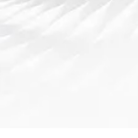
姓名
*
邮箱
*
网址
Save my name, email, and website in this browser
for the next time I comment.