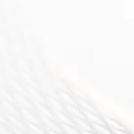
发表评论
内容
姓名
*