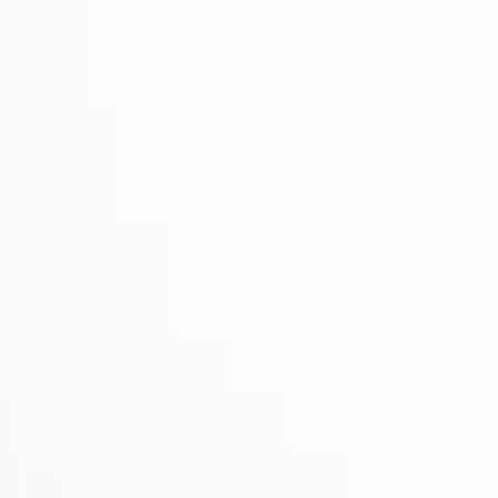
4、全球体育赛事市场的商业化
全球体育赛事市场的扩展和商业化发展使得体
赞助商和品牌商对体育赛事的投入不断增加，
未来，随着全球市场的整合和新兴经济体的崛
总结：
全球热门体育赛事在经历了多年的发展后，已
着技术革新、可持续发展和市场商业化的深入
全球体育爱好者带来更多惊喜与乐趣。
Prev Post