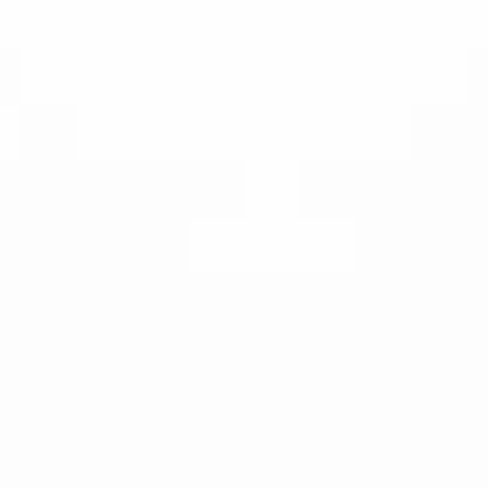
趋势
育赛事成为了吸引全球投资的热门领域。
推动了赛事的规模扩展和质量提升。
起，全球体育赛事市场将进一步多元化和国际化。
经成为了全球文化、经济和技术的重要结合点。未来，随
推进，体育赛事将继续发挥其独特的文化和经济作用，为
Next Post