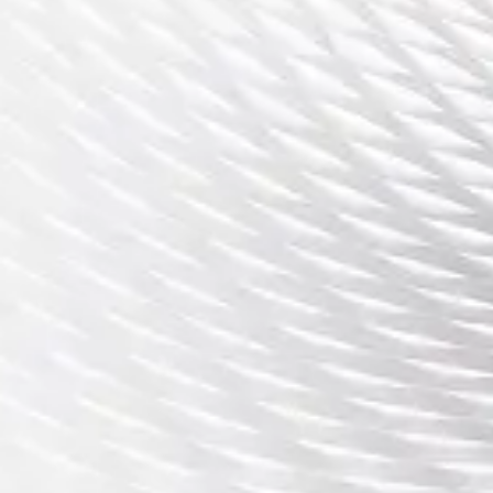
网址
Save my name, email, and website in this 