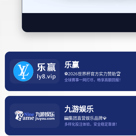
全球热门体育赛事分析与未来
Posted On:
2025-06-19 19:23:56
文章摘要的内容
1、全球热门体育赛事的现状与
随着全球化进程加快，足球、篮球等传统体育
竞技，更成为了文化交流与经济增长的重要平
体育赛事的商业化和全球转播使得其影响力超
未来，随着科技和市场的发展，全球热门体育
样化发展。