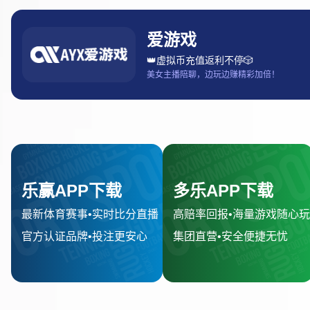
2、技术革新对体育赛事的影响
技术革新如VR、AR等新技术的应用，为观众
kaiyun vip
数据分析和运动员表现评估的深入应用，不仅
与方式。
未来，随着人工智能和大数据技术的发展，体
3、可持续发展与体育赛事
环保意识的提升使得可持续发展成为体育赛事
受到关注。
通过节能减排和社区互动等举措，体育赛事可
未来，可持续发展理念将深入体育赛事的方方