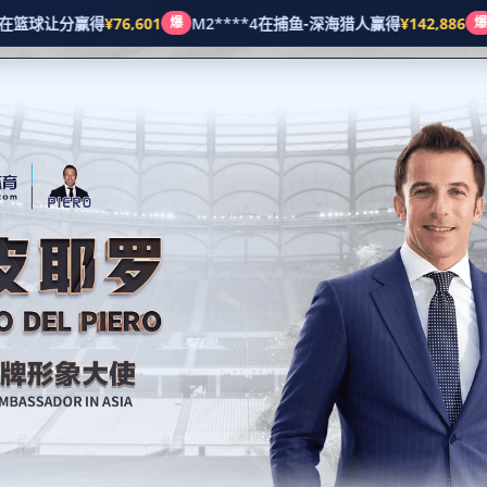
解读kaiyun Vip
项目展示
体育动态
公司服务
体育动态
Home
全球热门体育赛事分析与未来发展趋势探讨