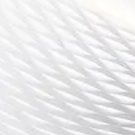
总的来说，法甲联赛作为一个适合新手入门观
性，还是在足球文化的学习方面，都具备较为
提升对比赛的认知，法甲无疑是一个不错的选
Prev Post
发表评论
内容