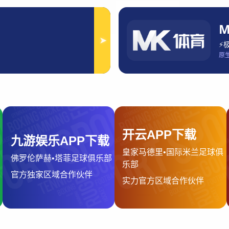
要的因素。法甲联赛的比赛节奏相较于其他顶级联赛（如
乏观赏性。事实上，法甲比赛的节奏通常较为舒适，特别
理解比赛的起伏和节奏变化。比赛中的控球和传递较为细
，如控球、传球、跑位等。
对抗，但整体的比赛节奏更偏向于战略性的展开。相较于
更多的时间去理解和适应比赛的节奏。这对于初学者来
抓住比赛中的关键时刻和重要细节。
完全友好。一些比赛的技巧性较强，战术的复杂性也可能
来说，部分战术布局和进攻防守的转换可能较为难以理
同一场比赛，以加深对比赛节奏的理解。