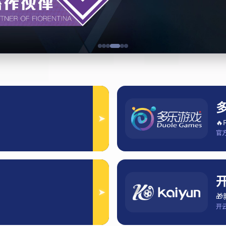
看和了解足球的最佳选择
为世界顶级足球联赛之一，以其独特的魅力吸引了全球众
导
来说，法甲联赛是否适合入门观看、了解足球，成为了一
法甲联赛是否适合新手入门。首先，我们将讨论法甲的赛
接受；接着，分析法甲联赛的球队和球员水平，探讨这些
考察法甲的观赛体验和比赛氛围，是否能让新手更加投入
影响力出发，分析法甲是否能为新手提供丰富的学习素材
新手是否应该选择法甲联赛作为入门途径提供有价值的参