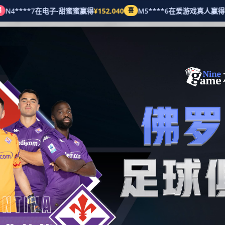
解读kaiyun Vip
项目展示
体育动态
公司服务
体育动态
ome
法甲联赛是否适合新手入门观看和了解足球的最佳选