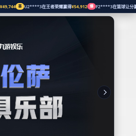
互动kaiyun Match
择