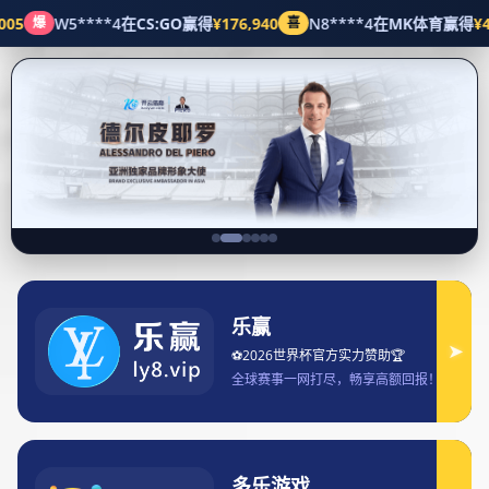
体育动态
Home
英超节日狂欢来袭精彩优惠助你畅享足球盛宴
英超节日狂欢来袭精彩优惠助你畅享足球盛宴