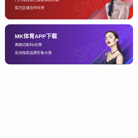
细节不仅拉近了球员与球迷之间的距离，还让节日比赛成为
独具特色的回忆。对于球迷来说，这种额外的氛围加成，是
远超普通比赛的体验。
kaiyun vip
除了线下的球场氛围，英超在网络平台上也推出了大量节日
主题的互动内容。通过社交媒体，球迷可以参与节日挑战、
分享观赛心得，还能参与抽奖赢取限量奖品。线上与线下的
结合，使得节日氛围不再局限于球场，而是扩散到全球每一
个热爱英超的角落。
3、互动体验丰富观赛乐趣
随着数字技术的发展，英超在节日期间引入了更多互动体
验，让球迷不再只是被动的观众，而是比赛的重要参与者。
虚拟现实（VR）和增强现实（AR）观赛模式在部分比赛中
得到了应用，使球迷即便在家中也能感受到仿佛置身球场的