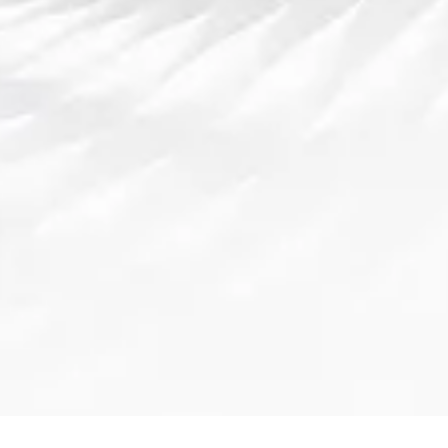
Prev Post
Next Post
发表评论
内容
姓名
*