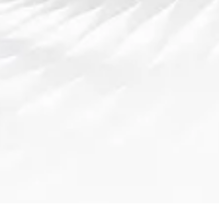
总结：
总体而言，台湾体育在基础体系、竞技表现以及产业发展方
面已经取得了明显进展。学校体育和基层推广构成了稳定的
人才培养基础，一些重点项目在国际赛场上表现突出，同时
体育产业也逐渐形成规模。然而，在资源整合、职业化程度
以及国际竞争力等方面，仍然存在进一步提升的空间。
展望未来，只要通过完善政策支持、强化青少年培养体系、
推动体育科技应用以及扩大国际交流合作，台湾体育有望实
现更加全面的发展。在全民健身与体育产业共同推动下，台
湾体育不仅能够提升竞技成绩，也将为社会经济与文化发展
注入新的活力。
Prev Post
Next Post