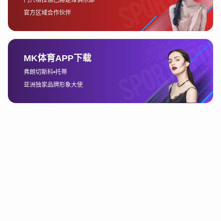
在比赛策略研究中，博万体育还利用数据模型进行模拟预
测。通过对队伍近期状态、对手特点及场地条件的综合评
估，平台能够预测比赛可能的发展趋势和关键局势。这种科
学的策略预测为教练团队、评论员及资深球迷提供了可靠参