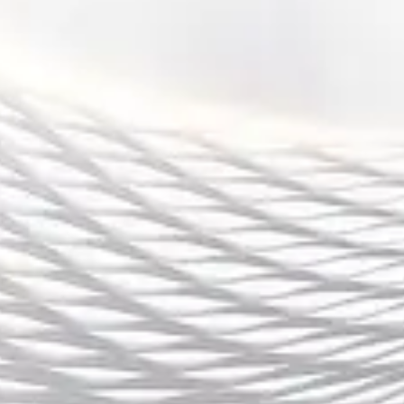
能够揭示球员在关键比赛中的心理韧性和应变能力。这种深
度分析帮助用户理解比赛结果背后的运动员贡献，而不仅仅
是单纯的比分胜负。
同时，博万体育通过数据可视化工具，将运动员的表现以图
表、热力图和趋势线的形式直观呈现。用户可以清晰看到球
员在比赛中的活跃区域、参与频率及技术特点。这种可视化
的展示形式不仅增强了分析的趣味性，也提升了信息传递的
效率。
4、赛后数据深度解读
赛后数据解读是博万体育为用户提供的重要服务之一。通过
对比赛各项数据的整理和对比分析，平台能够揭示比赛结果
背后的关键因素。例如，控球率、射门次数和防守成功率等
数据，帮助用户理解球队获胜或失利的原因，从而更科学地
评估比赛过程。