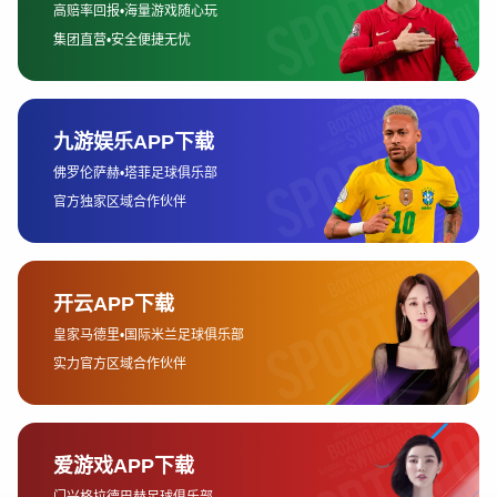
形成多维度的信息汇总。通过对不同来源数据的交叉验证，
保证信息的真实性和全面性，使用户能够在短时间内掌握完
整赛事情况。
在赛事信息获取的基础上，博万体育还为用户提供个性化推
送服务。根据用户关注的球队、运动员或赛事类型，系统能
够智能推荐相关动态，确保用户不会错过任何重要比赛或关
键事件。这种精准化的信息推送提升了观赛体验，也增强了
用户与赛事的互动感。
2、比赛策略深度分析
博万体育在比赛策略分析方面展现出卓越能力。通过对比赛
录像、战术布置和历史对战记录的系统分析，平台能够为用
户解读各队伍的战术特点和比赛节奏。分析内容涵盖攻防转
换、阵型变化及核心球员的战术作用，帮助用户更深入地理
解赛场上每一次关键决策。