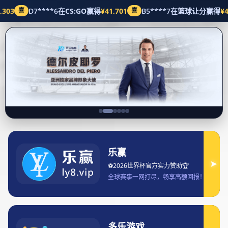
项目展示
Home
博万体育全面解析最新赛事动态与精彩竞技表现
博万体育全面解析最新赛事动态与精彩竞技表现