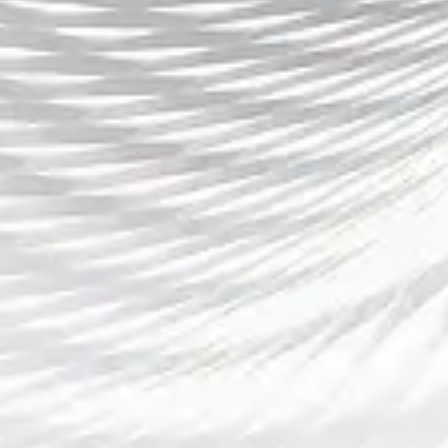
在赛后数据分析中，博万体育还对各类异常数据进行深度挖
掘。通过识别比赛中的高光表现和潜在风险点，平台能够为
教练团队提供改进建议，同时为球迷提供更具洞察力的赛事
评论。这种数据驱动的解读方式，使赛后分析不仅停留在表
面，而是深入到比赛核心。
此外，博万体育结合历史数据与当场数据进行纵向对比，帮
助用户发现趋势和规律。通过长期跟踪比赛数据，平台可以
预测未来比赛走势，为球队备战和球迷竞猜提供科学依据。
这种深度解读使赛事分析更加系统化和专业化。
总结：
总体来看，博万体育在赛事信息获取、比赛策略分析、运动
员表现评估及赛后数据解读四个方面，形成了完整的赛事解
析体系。平台通过整合多源信息、运用数据模型和可视化工
具，实现了对最新赛事动态与精彩竞技表现的全方位解析。