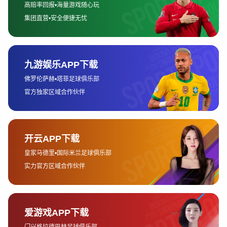
成积极向上的健身氛围。最后，借助数字化平台和创新技
术，冠军体育实现了运动数据的智能管理与互动体验，提升
了运动参与的趣味性和持续性。本文将全面解析这四个方
面，展示冠军体育如何引领全民健身新潮流，塑造健康生活
方式。
1、完善设施促进运动普及
冠军体育通过全国范围内的高标准运动设施布局，让各类体
育项目走入千家万户。无论城市中心还是社区角落，都能见
到健身房、体育馆、室外运动场地等多样化设施，为人们提
供了便捷的运动场所。设施的完善不仅满足了日常锻炼需
求，也为专业运动员提供了训练保障。
在设施建设中，冠军体育注重多功能性和智能化。不同年龄
段和运动水平的人群都可以找到适合自己的运动区域，同时
借助智能器材和数字监测系统，用户可以实时了解运动数