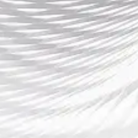
体验。这种创新模式增强了健身的趣味性和持续性，让全民
运动更具吸引力。
总结：
总体来看，冠军体育通过完善的设施布局、科学的训练指
导、积极的体育文化建设和数字化赋能，实现了全民健身的
新突破。它不仅为广大群众提供了便利的运动条件，还通过
科学方法和创新技术提升了运动的质量和体验。
在未来，冠军体育将继续引领全民健身潮流，不断探索健康
生活方式的创新路径。通过体育设施、专业指导、文化传播
和数字技术的多维度融合，冠军体育正稳步塑造一个全民参
与、健康向上的运动社会，让运动成为生活方式的重要组成
部分。
---