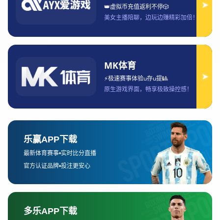
随着社会对健康生活的关注不断提升，体育已成为现代人生
活方式的重要组成部分。冠军体育作为行业的引领者，凭借
丰富的资源、专业的服务和创新的理念，正在推动全民健身
新潮流的形成，为广大群众打造科学、健康、便捷的运动生
活方式。本文将从四个方面详细阐述冠军体育在全民健身中
的创新实践与深远影响。首先，冠军体育通过完善的体育设
施和服务网络，为不同年龄层提供多样化的运动选择，使健
身活动更加普及与便捷。其次，通过专业培训与科学指导，
冠军体育提升了全民运动的科学性和有效性，降低运动伤害
风险。再次，冠军体育注重体育文化的传播和社区建设，形