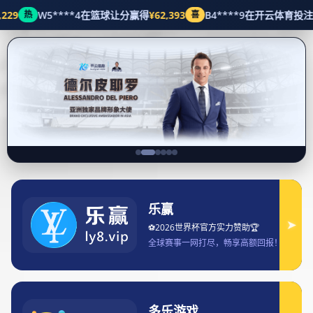
项目展示
Home
万力体育引领全民健身新风尚打造专业赛事服务与运
动体验融合发展平台
万力体育引领全民健身新风尚打造专业赛事服务