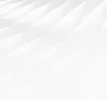
Prev Post
Next Post
发表评论
内容
姓名
*