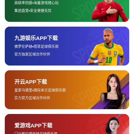
此外，万力体育通过与国内外知名体育协会和俱乐部的合
作，提升赛事的品牌影响力。通过专业裁判团队、规范化比
赛流程以及权威认证，打造出具有高专业水平和广泛社会认
同的体育赛事，吸引了更多专业运动员和健身爱好者参与。
2、运动体验升级
在运动体验方面，万力体育注重全方位提升公众的参与感与
互动感。通过开设多样化的训练营、健身课程和运动社群活
动，让运动不仅是竞技，更成为健康生活方式的重要组成部
分。
万力体育通过场馆升级、设施改造及服务创新，为用户提供
舒适、安全的运动环境。无论是跑步爱好者还是休闲健身人
群，都能在专业指导和智能设备的辅助下获得更高效、更有
趣的运动体验。