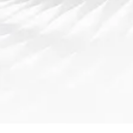
姓名
*
邮箱
*
网址